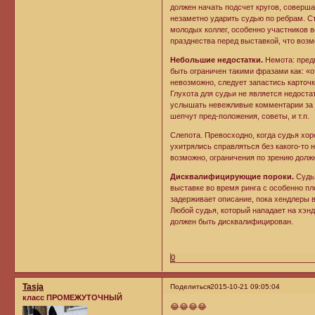
должен начать подсчет кругов, соверш
незаметно ударить судью по ребрам. Ст
молодых коллег, особенно участников в
празднества перед выставкой, что возм
Небольшие недостатки.
Немота: предп
быть ограничен такими фразами как: «от
невозможно, следует запастись карточ
Глухота для судьи не является недоста
услышать невежливые комментарии за п
шепчут пред-положения, советы, и т.п.
Слепота. Превосходно, когда судья хо
ухитрялись справляться без какого-то 
возможно, ограничения по зрению долж
Дисквалифицирующие пороки.
Судья
выставке во время ринга с особенно п
задерживает описание, пока хендлеры в
Любой судья, который нападает на хэнд
должен быть дисквалифицирован.
0
Tasja
Поделиться
2015-10-21 09:05:04
класс ПРОМЕЖУТОЧНЫЙ
😂😂😂😂