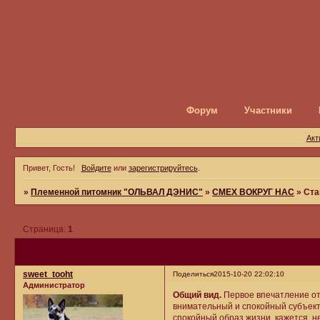
Форум
Участники
Акт
Привет, Гость!
Войдите
или
зарегистрируйтесь
.
»
Племенной питомник "ОЛЬВАЛ ДЭНИС"
»
СМЕХ ВОКРУГ НАС
»
Ста
Страница:
1
sweet_tooht
Поделиться
2015-10-20 22:02:10
Администратор
Общий вид.
Первое впечатление от
внимательный и спокойный субъект.
спокойный образ жизни, кажется, н