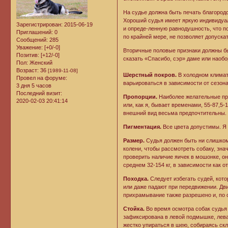
На судье должна быть печать благородс
Хороший судья имеет яркую индивидуал
Зарегистрирован
: 2015-06-19
и опреде-ленную равнодушность, что п
Приглашений:
0
по крайней мере, не позволяет допуска
Сообщений:
285
Уважение:
[+0/-0]
Вторичные половые признаки должны бы
Позитив:
[+12/-0]
сказать «Спасибо, сэр» даме или наоб
Пол:
Женский
Возраст:
36
[1989-11-08]
Шерстный покров.
В холодном климат
Провел на форуме:
варьироваться в зависимости от сезона.
3 дня 5 часов
Последний визит:
Пропорции.
Наиболее желательные про
2020-02-03 20:41:14
или, как я, бывает временами, 55-87,
внешний вид весьма предпочтительны.
Пигментация.
Все цвета допустимы. Я л
Размер.
Судья должен быть ни слишком 
колени, чтобы рассмотреть собаку, зна
проверить наличие яичек в мошонке, он
среднем 32-154 кг, в зависимости как от
Походка.
Следует избегать судей, кот
или даже падают при передвижении. Дв
прихрамывание также разрешено и, по с
Стойка.
Во время осмотра собак судья 
зафиксирована в левой подмышке, лева
жестко упираться в шею, собираясь ск