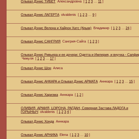
Ольвал Дэнис ТИБЕТ
Александровна
[
1
2
3
…
11
]
Ольвал Дэнис ЛАГЕРТА
olvaldenis
[
1
2
3
…
9
]
Ольвал Дэнис Велона и Хайрон Хатс (Крым)
Владимир
[
1
2
3
…
24
]
Ольвал Дэнис САНГРИЯ
Сангрия-Сайга
[
1
2
3
]
Ольвал Дэнис Ривьера и ее дочери: Одетта и Империя, и внучка - Сапфи
Чижуля
[
1
2
3
…
17
]
Ольвал Дэнис Шон
Алиса
Ольвал Дэнис АНКАРА и Ольвал Дэнис АРМАТА
Аннкара
[
1
2
3
…
15
]
Ольвал Дэнис Харизма
Аннкара
[
1
2
]
ОЛИВИЯ, АРМИЯ, ЦЭРОНА, РАГДАН, Северная Застава ЛАДОГА и
ГОРЫНЫЧ
olvaldenis
[
1
2
3
4
]
Ольвал Дэнис Хонда
Аннкара
Ольвал Дэнис АРНИКА
Elena
[
1
2
3
…
10
]