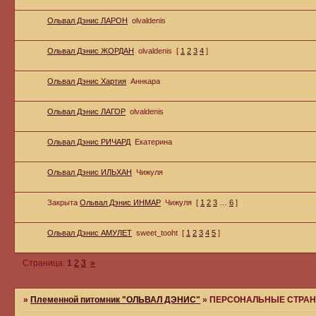
Ольвал Дэнис ЛАРОН
olvaldenis
Ольвал Дэнис ЖОРДАН
olvaldenis
[
1
2
3
4
]
Ольвал Дэнис Хартия
Аннкара
Ольвал Дэнис ЛАГОР
olvaldenis
Ольвал Дэнис РИЧАРД
Екатерина
Ольвал Дэнис ИЛЬХАН
Чижуля
Закрыта
Ольвал Дэнис ИНМАР
Чижуля
[
1
2
3
…
6
]
Ольвал Дэнис АМУЛЕТ
sweet_tooht
[
1
2
3
4
5
]
Страница:
1
2
3
»
»
Племенной питомник "ОЛЬВАЛ ДЭНИС"
»
ПЕРСОНАЛЬНЫЕ СТРАН