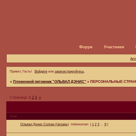
Форум
Участники
Акт
Привет, Гость!
Войдите
или
зарегистрируйтесь
.
»
Племенной питомник "ОЛЬВАЛ ДЭНИС"
»
ПЕРСОНАЛЬНЫЕ СТРАН
Страница:
1
2
3
»
Тема
Ольвал Дэнис Солгар (Цезарь)
melowuman
[
1
2
3
…
9
]