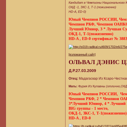
Кандидат в Чемпионы Национального К
ОКД -1, ЗКС-1, Т-1 (пожизненно)
HD-А, ED-0)
Юный Чемпион РОССИИ, Че
Чемпион РКФ, Чемпион ОАНК
Лучший Юниор, 3 * Лучшая Су
ОКД-1, Т-1(пожизненно)
HD-A , ED-0 сертификат № 38832
[взломанный сайт]
ОЛЬВАЛ ДЭНИС 
Д.Р.27.03.2009
Отец:
Мадагаскар Из Ксаро-Честна
Мать:
Фурия Из Купавны
(отлично,ОКД
Юный Чемпион РОССИИ, Че
Чемпион РКФ, 2 * Чемпион 
3*Лучший Юниор, 4 * Лучший К
BIG группы - 1 место,
ОКД-1, ЗКС-1, Т-1(пожизненно)
HD-A , ED-0