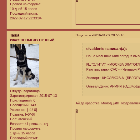
Провел на форуме:
10 дней 15 часов
Последний визит:
2022-02-12 22:33:04
Tasja
Поделиться
2016-01-09 20:55:16
класс ПРОМЕЖУТОЧНЫЙ
olvaldenis написал(а):
Наша малышка Мия сегодня была
КЦ "ЭЛИТА" «МОСКВА ЗЛАТОГЛ
Ранг выставки САС - «Чемпион 
Эксперт : КИСЛЯКОВ А. (БЕЛО
Ольвал Дэнис АРМИЯ (ОД Жофрей
Откуда:
Караганда
Зарегистрирован
: 2015-07-13
Приглашений:
0
Ай да красотка. Молодцы!!! Поздравляе
Сообщений:
143
Уважение:
[+1/-0]
0
Позитив:
[+0/-0]
Пол:
Женский
Возраст:
41
[1984-09-12]
Провел на форуме:
1 день 15 часов
Последний визит: