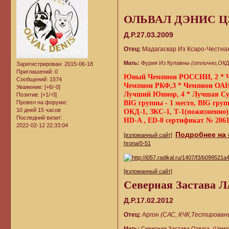
ОЛЬВАЛ ДЭНИС 
Д.Р.27.03.2009
Отец:
Мадагаскар Из Ксаро-Честна
Мать:
Фурия Из Купавны
(отлично,ОКД
Зарегистрирован
: 2015-06-18
Приглашений:
0
Юный Чемпион РОССИИ, 2 *
Сообщений:
1574
Чемпион РКФ,3 * Чемпион ОА
Уважение:
[+6/-0]
Лучший Юниор, 4 * Лучшая Су
Позитив:
[+1/-0]
Провел на форуме:
BIG группы - 1 место, BIG груп
10 дней 15 часов
ОКД-1, ЗКС-1, Т-1(пожизненно)
Последний визит:
HD-A , ED-0 сертификат № 20615
2022-02-12 22:33:04
Подробнее на
[взломанный сайт]
hrona/0-51
[взломанный сайт]
Северная Застава 
Д.Р.17.02.2012
Отец:
Аргон
(САС, КЧК,Тестировани
Мать:
Северная Застава Отвага
(Чемп