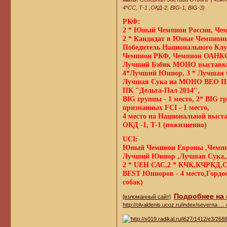
4*СС, Т-1 ,ОКД-2, BIG-1, BIG-3)
РКФ:
2 * Юный Чемпион России, Чем
2 * Кандидат в Юные Чемпион
Победитель Национального Клу
Чемпион РКФ, Чемпион ОАНК
Лучший Бэбик МОНО выставки 
4*Лучший Юниор, 3 * Лучшая 
Лучшая Сука на МОНО ВЕО ПК
ПК "Дельта-Пал 2014",
BIG группы - 1 место, 2* BIG гр
признанных FCI - 1 место,
4 место на Национальной выста
ОКД -1, Т-1 (пожизненно)
UCI:
Юный Чемпион Европы ,Чемпи
Лучший Юниор ,Лучшая Сука,
2 * UEH САС,2 * КЧК,КЧРКД,
BEST Юниоров - 4 место,Гордост
собак)
Подробнее на
[взломанный сайт]
http://olvaldenis.ucoz.ru/index/severna … 