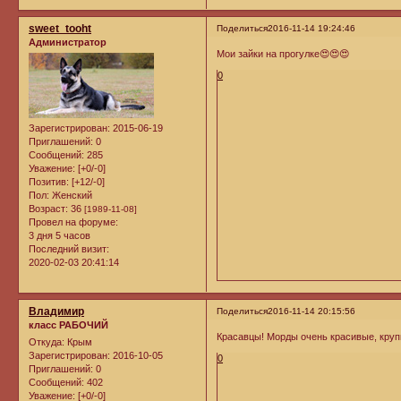
sweet_tooht
Поделиться
2016-11-14 19:24:46
Администратор
Мои зайки на прогулке😍😍😍
0
Зарегистрирован
: 2015-06-19
Приглашений:
0
Сообщений:
285
Уважение:
[+0/-0]
Позитив:
[+12/-0]
Пол:
Женский
Возраст:
36
[1989-11-08]
Провел на форуме:
3 дня 5 часов
Последний визит:
2020-02-03 20:41:14
Владимир
Поделиться
2016-11-14 20:15:56
класс РАБОЧИЙ
Красавцы! Морды очень красивые, круп
Откуда:
Крым
Зарегистрирован
: 2016-10-05
0
Приглашений:
0
Сообщений:
402
Уважение:
[+0/-0]