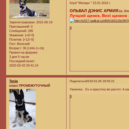
Клуб "Монарх " 23.01.2016 г.
ОЛЬВАЛ ДЭНИС АРМИЯ
(о. О
Лучший щенок, Best щенков -
Зарегистрирован
: 2015-06-19
Приглашений:
0
0
Сообщений:
285
Уважение:
[+0/-0]
Позитив:
[+12/-0]
Пол:
Женский
Возраст:
36
[1989-11-08]
Провел на форуме:
3 дня 5 часов
Последний визит:
2020-02-03 20:41:14
Tasja
Поделиться
2016-01-26 18:50:21
класс ПРОМЕЖУТОЧНЫЙ
Умничка . Ох и красотка же растет. А ка
0