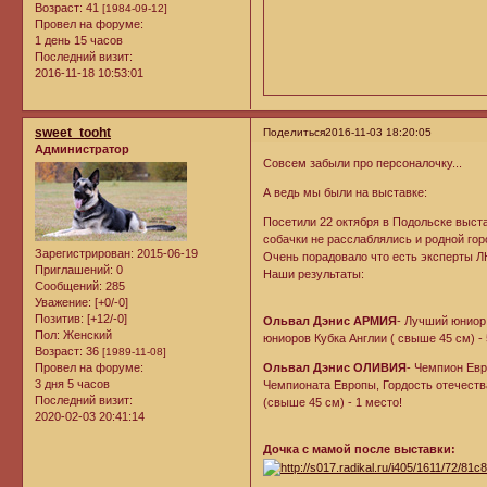
Возраст:
41
[1984-09-12]
Провел на форуме:
1 день 15 часов
Последний визит:
2016-11-18 10:53:01
sweet_tooht
Поделиться
2016-11-03 18:20:05
Администратор
Совсем забыли про персоналочку...
А ведь мы были на выставке:
Посетили 22 октября в Подольске вы
собачки не расслаблялись и родной 
Зарегистрирован
: 2015-06-19
Очень порадовало что есть экспер
Приглашений:
0
Наши результаты:
Сообщений:
285
Уважение:
[+0/-0]
Позитив:
[+12/-0]
Ольвал Дэнис АРМИЯ
- Лучший юниор
Пол:
Женский
юниоров Кубка Англии ( свыше 45 см) -
Возраст:
36
[1989-11-08]
Провел на форуме:
Ольвал Дэнис ОЛИВИЯ
- Чемпион Евр
3 дня 5 часов
Чемпионата Европы, Гордость отечеств
Последний визит:
(свыше 45 см) - 1 место!
2020-02-03 20:41:14
Дочка с мамой после выставки: