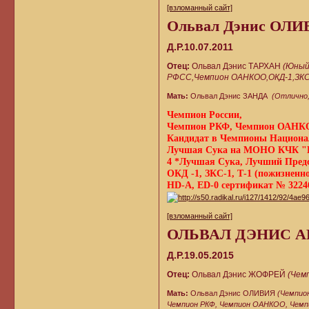
[взломанный сайт]
Ольвал Дэнис ОЛ
Д.Р.10.07.2011
Отец:
Ольвал Дэнис ТАРХАН
(Юный
РФСС,Чемпион ОАНКОО,ОКД-1,ЗКС-1
Мать:
Ольвал Дэнис ЗАНДА
(Отлично,
Чемпион России,
Чемпион РКФ, Чемпион ОАНК
Кандидат в Чемпионы Национа
Лучшая Сука на МОНО КЧК "К
4 *Лучшая Сука, Лучший Пред
ОКД -1, ЗКС-1, Т-1 (пожизненн
HD-А, ED-0 сертификат № 32246 
[взломанный сайт]
ОЛЬВАЛ ДЭНИС 
Д.Р.19.05.2015
Отец:
Ольвал Дэнис ЖОФРЕЙ
(Чем
Мать:
Ольвал Дэнис ОЛИВИЯ
(Чемпио
Чемпион РКФ, Чемпион ОАНКОО, Чемп