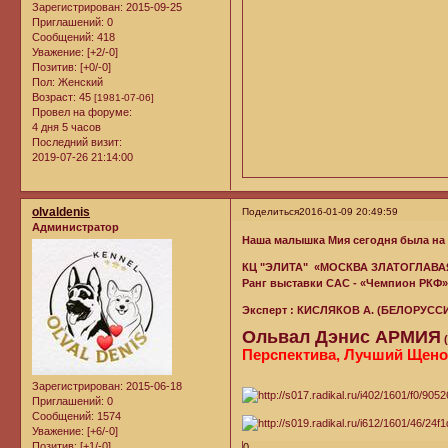
Зарегистрирован
: 2015-09-25
Приглашений:
0
Сообщений:
418
Уважение:
[+2/-0]
Позитив:
[+0/-0]
Пол:
Женский
Возраст:
45
[1981-07-06]
Провел на форуме:
4 дня 5 часов
Последний визит:
2019-07-26 21:14:00
olvaldenis
Поделиться
2016-01-09 20:49:59
Администратор
Наша малышка Мия сегодня была на 
КЦ "ЭЛИТА" «МОСКВА ЗЛАТОГЛАВАЯ
Ранг выставки САС - «Чемпион РКФ
Эксперт : КИСЛЯКОВ А. (БЕЛОРУСС
Ольвал Дэнис АРМИЯ
(
Перспектива, Лучший Щено
Зарегистрирован
: 2015-06-18
Приглашений:
0
Сообщений:
1574
Уважение:
[+6/-0]
Позитив:
[+1/-0]
0