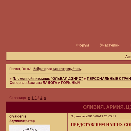
Форум
Участники
Акт
Привет, Гость!
Войдите
или
зарегистрируйтесь
.
»
Племенной питомник "ОЛЬВАЛ ДЭНИС"
»
ПЕРСОНАЛЬНЫЕ СТРАН
Северная Застава ЛАДОГА и ГОРЫНЫЧ
Страница:
«
1
2
3
4
»
ОЛИВИЯ, АРМИЯ, Ц
olvaldenis
Поделиться
2015-06-19 23:05:47
Администратор
ПРЕДСТАВЛЯЕМ НАШИХ СО