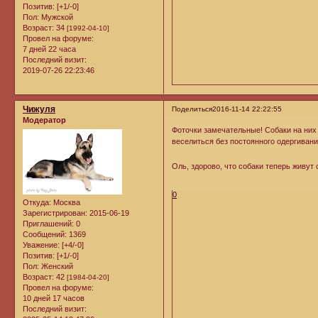
Позитив:
[+1/-0]
Пол:
Мужской
Возраст:
34
[1992-04-10]
Провел на форуме:
7 дней 22 часа
Последний визит:
2019-07-26 22:23:46
Чижуля
Поделиться
2016-11-14 22:22:55
Модератор
Фоточки замечательные! Собаки на них 
веселиться без постоянного одергиван
Оль, здорово, что собаки теперь живут
0
Откуда:
Москва
Зарегистрирован
: 2015-06-19
Приглашений:
0
Сообщений:
1369
Уважение:
[+4/-0]
Позитив:
[+1/-0]
Пол:
Женский
Возраст:
42
[1984-04-20]
Провел на форуме:
10 дней 17 часов
Последний визит: