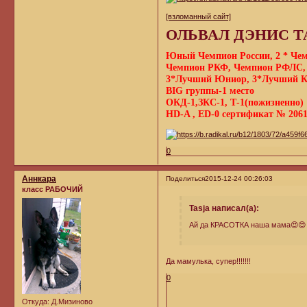
[взломанный сайт]
ОЛЬВАЛ ДЭНИС Т
Юный Чемпион России, 2 * Чем
Чемпион РКФ, Чемпион РФЛС
3*Лучший Юниор, 3*Лучший Ко
BIG группы-1 место
ОКД-1,ЗКС-1, Т-1(пожизненно)
HD-A , ED-0 сертификат № 20614
0
Аннкара
Поделиться
2015-12-24 00:26:03
класс РАБОЧИЙ
Tasja написал(а):
Ай да КРАСОТКА наша мама😍😍
Да мамулька, супер!!!!!!!
0
Откуда:
Д.Мизиново