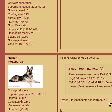
Откуда:
Караганда
Зарегистрирован
: 2015-07-13
Приглашений:
0
Сообщений:
143
Уважение:
[+1/-0]
Позитив:
[+0/-0]
Пол:
Женский
Возраст:
41
[1984-09-12]
Провел на форуме:
1 день 15 часов
Последний визит:
2016-11-18 10:53:01
Чижуля
Поделиться
2016-01-26 20:20:17
Модератор
sweet_tooht написал(а):
Региональная выставка КЧФ О
Клуб "Монарх " 23.01.2016 г.
ОЛЬВАЛ ДЭНИС АРМИЯ (о. Ольва
щенок, Best щенков - 2 место из 
Откуда:
Москва
Зарегистрирован
: 2015-06-19
Приглашений:
0
Супер! Поздравляем победителей!!!
Сообщений:
1369
Уважение:
[+4/-0]
Позитив:
[+1/-0]
0