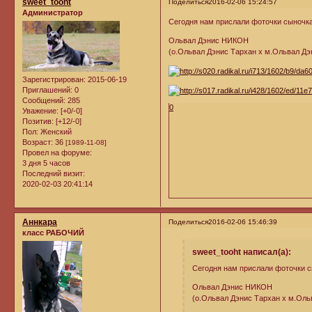
sweet_tooht
Поделиться
2016-02-06 15:24:57
Администратор
Сегодня нам прислали фоточки сыночк
Ольвал Дэнис НИКОН
(о.Ольвал Дэнис Тархан х м.Ольвал Дэ
Зарегистрирован
: 2015-06-19
Приглашений:
0
Сообщений:
285
0
Уважение:
[+0/-0]
Позитив:
[+12/-0]
Пол:
Женский
Возраст:
36
[1989-11-08]
Провел на форуме:
3 дня 5 часов
Последний визит:
2020-02-03 20:41:14
Аннкара
Поделиться
2016-02-06 15:46:39
класс РАБОЧИЙ
sweet_tooht написал(а):
Сегодня нам прислали фоточки 
Ольвал Дэнис НИКОН
(о.Ольвал Дэнис Тархан х м.Оль