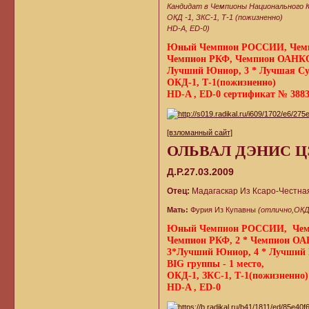
Кандидат в Чемпионы Национального К
ОКД -1, ЗКС-1, Т-1 (пожизненно)
HD-А, ED-0)
Юный Чемпион РОССИИ, Че
Чемпион РКФ, Чемпион ОАНК
Лучший Юниор, 3 * Лучшая Су
ОКД-1, Т-1(пожизненно)
HD-A , ED-0 сертификат № 38832
[взломанный сайт]
ОЛЬВАЛ ДЭНИС 
Д.Р.27.03.2009
Отец:
Мадагаскар Из Ксаро-Честна
Мать:
Фурия Из Купавны
(отлично,ОКД
Юный Чемпион РОССИИ, Че
Чемпион РКФ, 2 * Чемпион 
3*Лучший Юниор, 4 * Лучший К
BIG группы - 1 место,
ОКД-1, ЗКС-1, Т-1(пожизненно)
HD-A , ED-0