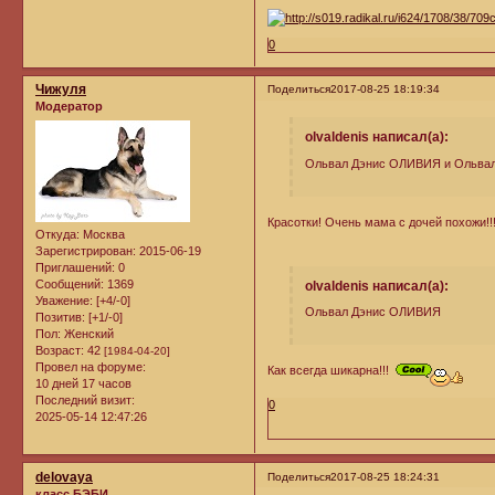
0
Чижуля
Поделиться
2017-08-25 18:19:34
Модератор
olvaldenis написал(а):
Ольвал Дэнис ОЛИВИЯ и Ольвал
Красотки! Очень мама с дочей похожи!
Откуда:
Москва
Зарегистрирован
: 2015-06-19
Приглашений:
0
Сообщений:
1369
olvaldenis написал(а):
Уважение:
[+4/-0]
Ольвал Дэнис ОЛИВИЯ
Позитив:
[+1/-0]
Пол:
Женский
Возраст:
42
[1984-04-20]
Провел на форуме:
Как всегда шикарна!!!
10 дней 17 часов
Последний визит:
0
2025-05-14 12:47:26
delovaya
Поделиться
2017-08-25 18:24:31
класс БЭБИ