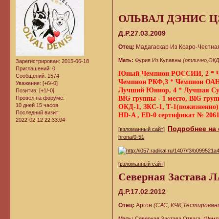
ОЛЬВАЛ ДЭНИС 
Д.Р.27.03.2009
Отец:
Мадагаскар Из Ксаро-Честна
Мать:
Фурия Из Купавны
(отлично,ОКД
Зарегистрирован
: 2015-06-18
Приглашений:
0
Юный Чемпион РОССИИ, 2 *
Сообщений:
1574
Чемпион РКФ,3 * Чемпион ОА
Уважение:
[+6/-0]
Лучший Юниор, 4 * Лучшая Су
Позитив:
[+1/-0]
Провел на форуме:
BIG группы - 1 место, BIG груп
10 дней 15 часов
ОКД-1, ЗКС-1, Т-1(пожизненно)
Последний визит:
HD-A , ED-0 сертификат № 20615
2022-02-12 22:33:04
Подробнее на
[взломанный сайт]
hrona/0-51
[взломанный сайт]
Северная Застава 
Д.Р.17.02.2012
Отец:
Аргон
(САС, КЧК,Тестировани
Мать:
Северная Застава Отвага
(Чемп