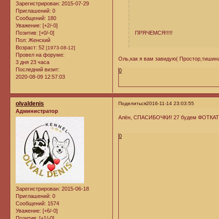
Зарегистрирован
: 2015-07-29
Приглашений:
0
Сообщений:
180
Уважение:
[+2/-0]
ПРЯЧЕМСЯ!!!!!
Позитив:
[+0/-0]
Пол:
Женский
Возраст:
52
[1973-08-12]
Провел на форуме:
Оль,как я вам завидую( Простор,тишина,
3 дня 23 часа
Последний визит:
0
2020-08-09 12:57:03
olvaldenis
Поделиться
2016-11-14 23:03:55
Администратор
Алён, СПАСИБОЧКИ! 27 будем ФОТКАТЬ
0
Зарегистрирован
: 2015-06-18
Приглашений:
0
Сообщений:
1574
Уважение:
[+6/-0]
Позитив:
[+1/-0]