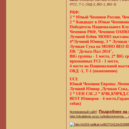
4*СС, Т-1 ,ОКД-2, BIG-1, BIG-3)
РКФ:
2 * Юный Чемпион России, Чем
2 * Кандидат в Юные Чемпион
Победитель Национального Клу
Чемпион РКФ, Чемпион ОАНК
Лучший Бэбик МОНО выставки 
4*Лучший Юниор, 3 * Лучшая 
Лучшая Сука на МОНО ВЕО ПК
ПК "Дельта-Пал 2014",
BIG группы - 1 место, 2* BIG гр
признанных FCI - 1 место,
4 место на Национальной выста
ОКД -1, Т-1 (пожизненно)
UCI:
Юный Чемпион Европы ,Чемпи
Лучший Юниор ,Лучшая Сука,
2 * UEH САС,2 * КЧК,КЧРКД,
BEST Юниоров - 4 место,Гордост
собак)
Подробнее на
[взломанный сайт]
http://olvaldenis.ucoz.ru/index/severna … 