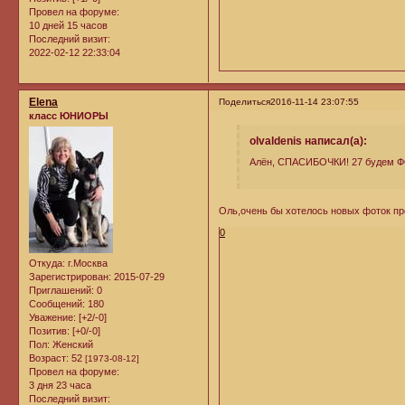
Провел на форуме:
10 дней 15 часов
Последний визит:
2022-02-12 22:33:04
Elena
Поделиться
2016-11-14 23:07:55
класс ЮНИОРЫ
olvaldenis написал(а):
Алён, СПАСИБОЧКИ! 27 будем Ф
Оль,очень бы хотелось новых фоток п
0
Откуда:
г.Москва
Зарегистрирован
: 2015-07-29
Приглашений:
0
Сообщений:
180
Уважение:
[+2/-0]
Позитив:
[+0/-0]
Пол:
Женский
Возраст:
52
[1973-08-12]
Провел на форуме:
3 дня 23 часа
Последний визит: