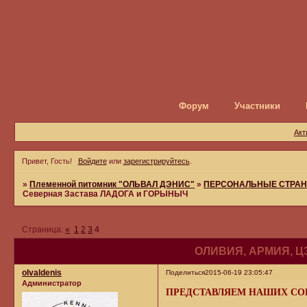
Форум
Участники
Акт
Привет, Гость!
Войдите
или
зарегистрируйтесь
.
»
Племенной питомник "ОЛЬВАЛ ДЭНИС"
»
ПЕРСОНАЛЬНЫЕ СТРАН
Северная Застава ЛАДОГА и ГОРЫНЫЧ
Страница:
«
1
2
3
4
ОЛИВИЯ, АРМИЯ, Ц
olvaldenis
Поделиться
2015-06-19 23:05:47
Администратор
ПРЕДСТАВЛЯЕМ НАШИХ СО