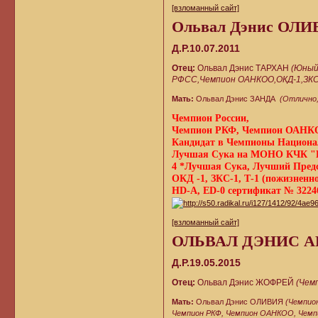
[взломанный сайт]
Ольвал Дэнис ОЛ
Д.Р.10.07.2011
Отец:
Ольвал Дэнис ТАРХАН
(Юный
РФСС,Чемпион ОАНКОО,ОКД-1,ЗКС-1
Мать:
Ольвал Дэнис ЗАНДА
(Отлично,
Чемпион России,
Чемпион РКФ, Чемпион ОАНК
Кандидат в Чемпионы Национа
Лучшая Сука на МОНО КЧК "К
4 *Лучшая Сука, Лучший Пред
ОКД -1, ЗКС-1, Т-1 (пожизненн
HD-А, ED-0 сертификат № 32246 
[взломанный сайт]
ОЛЬВАЛ ДЭНИС 
Д.Р.19.05.2015
Отец:
Ольвал Дэнис ЖОФРЕЙ
(Чем
Мать:
Ольвал Дэнис ОЛИВИЯ
(Чемпио
Чемпион РКФ, Чемпион ОАНКОО, Чемп