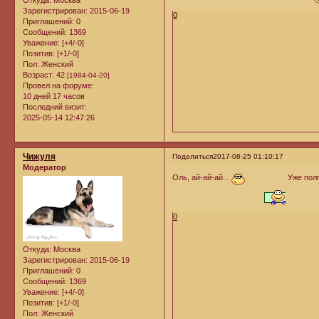
Откуда:
Москва
Зарегистрирован
: 2015-06-19
0
Приглашений:
0
Сообщений:
1369
Уважение:
[+4/-0]
Позитив:
[+1/-0]
Пол:
Женский
Возраст:
42
[1984-04-20]
Провел на форуме:
10 дней 17 часов
Последний визит:
2025-05-14 12:47:26
Чижуля
Поделиться
2017-08-25 01:10:17
Модератор
Оль, ай-ай-ай...
Уже полг
0
Откуда:
Москва
Зарегистрирован
: 2015-06-19
Приглашений:
0
Сообщений:
1369
Уважение:
[+4/-0]
Позитив:
[+1/-0]
Пол:
Женский