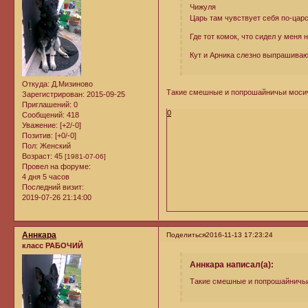
Чижуля
Царь там чувствует себя по-царс
Где тот комок, что сидел у меня
Кут и Арника слезно выпрашиваю
Откуда:
Д.Мизиново
Такие смешные и попрошайничьи моси
Зарегистрирован
: 2015-09-25
Приглашений:
0
0
Сообщений:
418
Уважение:
[+2/-0]
Позитив:
[+0/-0]
Пол:
Женский
Возраст:
45
[1981-07-06]
Провел на форуме:
4 дня 5 часов
Последний визит:
2019-07-26 21:14:00
Аннкара
Поделиться
2016-11-13 17:23:24
класс РАБОЧИЙ
Аннкара написал(а):
Такие смешные и попрошайничь