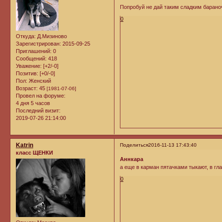
Попробуй не дай таким сладким бараноч
0
Откуда:
Д.Мизиново
Зарегистрирован
: 2015-09-25
Приглашений:
0
Сообщений:
418
Уважение:
[+2/-0]
Позитив:
[+0/-0]
Пол:
Женский
Возраст:
45
[1981-07-06]
Провел на форуме:
4 дня 5 часов
Последний визит:
2019-07-26 21:14:00
Katrin
Поделиться
2016-11-13 17:43:40
класс ЩЕНКИ
Аннкара
а еще в карман пятачками тыкают, в гл
0