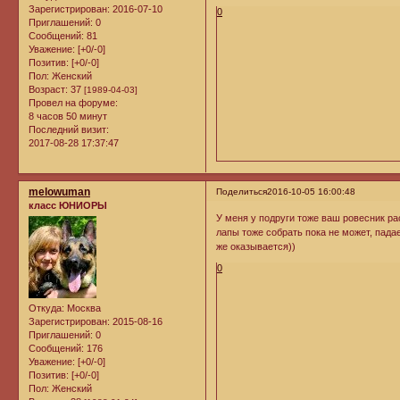
Зарегистрирован
: 2016-07-10
0
Приглашений:
0
Сообщений:
81
Уважение:
[+0/-0]
Позитив:
[+0/-0]
Пол:
Женский
Возраст:
37
[1989-04-03]
Провел на форуме:
8 часов 50 минут
Последний визит:
2017-08-28 17:37:47
melowuman
Поделиться
2016-10-05 16:00:48
класс ЮНИОРЫ
У меня у подруги тоже ваш ровесник раст
лапы тоже собрать пока не может, падае
же оказывается))
0
Откуда:
Москва
Зарегистрирован
: 2015-08-16
Приглашений:
0
Сообщений:
176
Уважение:
[+0/-0]
Позитив:
[+0/-0]
Пол:
Женский