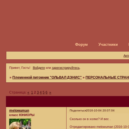
Форум
Участники
Акт
Привет, Гость!
Войдите
или
зарегистрируйтесь
.
»
Племенной питомник "ОЛЬВАЛ ДЭНИС"
»
ПЕРСОНАЛЬНЫЕ СТРАН
Страница:
«
1
2
3
4
5
6
»
melowuman
Поделиться
2016-10-04 20:07:04
класс ЮНИОРЫ
Сколько он в холке? И вес .
Отредактировано melowuman (2016-10-0