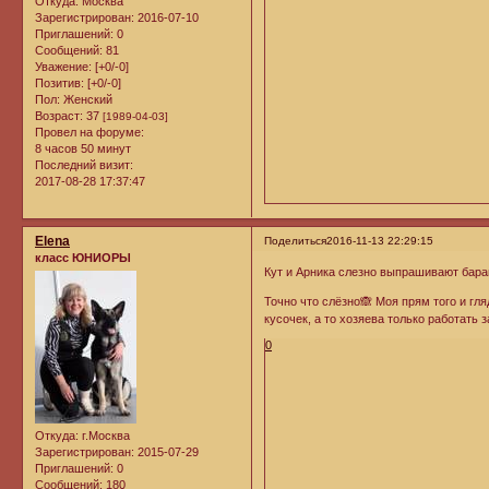
Откуда:
Москва
Зарегистрирован
: 2016-07-10
Приглашений:
0
Сообщений:
81
Уважение:
[+0/-0]
Позитив:
[+0/-0]
Пол:
Женский
Возраст:
37
[1989-04-03]
Провел на форуме:
8 часов 50 минут
Последний визит:
2017-08-28 17:37:47
Elena
Поделиться
2016-11-13 22:29:15
класс ЮНИОРЫ
Кут и Арника слезно выпрашивают бар
Точно что слёзно🙈 Моя прям того и гля
кусочек, а то хозяева только работать
0
Откуда:
г.Москва
Зарегистрирован
: 2015-07-29
Приглашений:
0
Сообщений:
180