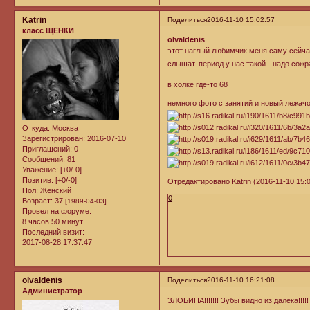
Katrin
Поделиться
2016-11-10 15:02:57
класс ЩЕНКИ
olvaldenis
этот наглый любимчик меня саму сейч
слышат. период у нас такой - надо сож
в холке где-то 68
немного фото с занятий и новый лежач
Откуда:
Москва
Зарегистрирован
: 2016-07-10
Приглашений:
0
Сообщений:
81
Уважение:
[+0/-0]
Позитив:
[+0/-0]
Отредактировано Katrin (2016-11-10 15:0
Пол:
Женский
0
Возраст:
37
[1989-04-03]
Провел на форуме:
8 часов 50 минут
Последний визит:
2017-08-28 17:37:47
olvaldenis
Поделиться
2016-11-10 16:21:08
Администратор
ЗЛОБИНА!!!!!!! Зубы видно из далека!!!