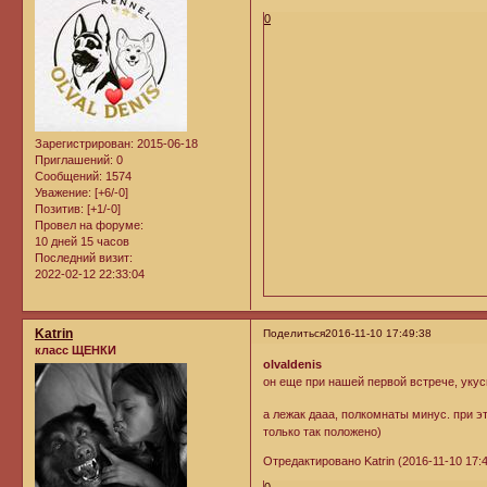
0
Зарегистрирован
: 2015-06-18
Приглашений:
0
Сообщений:
1574
Уважение:
[+6/-0]
Позитив:
[+1/-0]
Провел на форуме:
10 дней 15 часов
Последний визит:
2022-02-12 22:33:04
Katrin
Поделиться
2016-11-10 17:49:38
класс ЩЕНКИ
olvaldenis
он еще при нашей первой встрече, укус
а лежак дааа, полкомнаты минус. при э
только так положено)
Отредактировано Katrin (2016-11-10 17:4