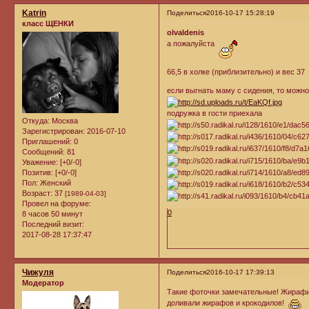
Katrin
Поделиться
2016-10-17 15:28:19
класс ЩЕНКИ
olvaldenis
а пожалуйста
66,5 в холке (приблизительно) и вес 37
если выгнать маму с сидения, то можно
подружка в гости приехала
Откуда:
Москва
Зарегистрирован
: 2016-07-10
Приглашений:
0
Сообщений:
81
Уважение:
[+0/-0]
Позитив:
[+0/-0]
Пол:
Женский
Возраст:
37
[1989-04-03]
Провел на форуме:
0
8 часов 50 минут
Последний визит:
2017-08-28 17:37:47
Чижуля
Поделиться
2016-10-17 17:39:13
Модератор
Такие фоточки замечательные! Жирафик 
доливали жирафов и крокодилов!