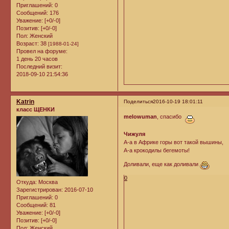
Приглашений:
0
Сообщений:
176
Уважение:
[+0/-0]
Позитив:
[+0/-0]
Пол:
Женский
Возраст:
38
[1988-01-24]
Провел на форуме:
1 день 20 часов
Последний визит:
2018-09-10 21:54:36
Katrin
Поделиться
2016-10-19 18:01:11
класс ЩЕНКИ
melowuman
, спасибо
Чижуля
А-а в Африке горы вот такой вышины,
А-а крокодилы бегемоты!
Доливали, еще как доливали
0
Откуда:
Москва
Зарегистрирован
: 2016-07-10
Приглашений:
0
Сообщений:
81
Уважение:
[+0/-0]
Позитив:
[+0/-0]
Пол:
Женский