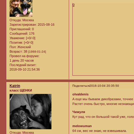
0
Откуда:
Москва
Зарегистрирован
: 2015-08-16
Приглашений:
0
Сообщений:
176
Уважение:
[+0/-0]
Позитив:
[+0/-0]
Пол:
Женский
Возраст:
38
[1988-01-24]
Провел на форуме:
1 день 20 часов
Последний визит:
2018-09-10 21:54:36
Katrin
Поделиться
2016-10-04 20:35:50
класс ЩЕНКИ
olvaldenis
А еще мы бываем дикобразами, точнее 
Растет очень быстро, многие незнающи
Чижуля
Кут рад, что он большой такой уже, гол
melowuman
64 см, вес не знаю, не взвешивала.
Откуда:
Москва