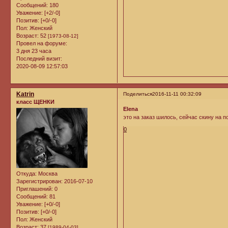
Сообщений:
180
Уважение:
[+2/-0]
Позитив:
[+0/-0]
Пол:
Женский
Возраст:
52
[1973-08-12]
Провел на форуме:
3 дня 23 часа
Последний визит:
2020-08-09 12:57:03
Katrin
Поделиться
2016-11-11 00:32:09
класс ЩЕНКИ
Elena
это на заказ шилось, сейчас скину на п
0
Откуда:
Москва
Зарегистрирован
: 2016-07-10
Приглашений:
0
Сообщений:
81
Уважение:
[+0/-0]
Позитив:
[+0/-0]
Пол:
Женский
Возраст:
37
[1989-04-03]