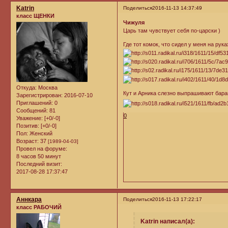
Katrin
Поделиться
2016-11-13 14:37:49
класс ЩЕНКИ
Чижуля
Царь там чувствует себя по-царски )
Где тот комок, что сидел у меня на рук
Откуда:
Москва
Кут и Арника слезно выпрашивают бар
Зарегистрирован
: 2016-07-10
Приглашений:
0
Сообщений:
81
0
Уважение:
[+0/-0]
Позитив:
[+0/-0]
Пол:
Женский
Возраст:
37
[1989-04-03]
Провел на форуме:
8 часов 50 минут
Последний визит:
2017-08-28 17:37:47
Аннкара
Поделиться
2016-11-13 17:22:17
класс РАБОЧИЙ
Katrin написал(а):