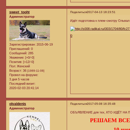
sweet_tooht
Поделиться
2017-04-13 18:23:51
Администратор
Идёт подготовка к плем-смотру Ольвал
0
Зарегистрирован
: 2015-06-19
Приглашений:
0
Сообщений:
285
Уважение:
[+0/-0]
Позитив:
[+12/-0]
Пол:
Женский
Возраст:
36
[1989-11-08]
Провел на форуме:
3 дня 5 часов
Последний визит:
2020-02-03 20:41:14
olvaldenis
Поделиться
2017-05-08 16:35:48
Администратор
ОБЪЯВЛЕНИЕ для тех, КТО ИДЁТ Н
РЕШАЕМ ВСЕ
10 ию