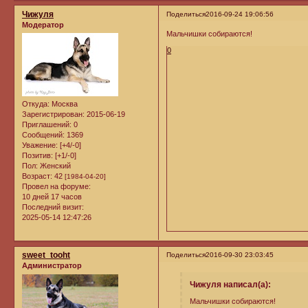
Чижуля
Поделиться
2016-09-24 19:06:56
Модератор
Мальчишки собираются!
0
Откуда:
Москва
Зарегистрирован
: 2015-06-19
Приглашений:
0
Сообщений:
1369
Уважение:
[+4/-0]
Позитив:
[+1/-0]
Пол:
Женский
Возраст:
42
[1984-04-20]
Провел на форуме:
10 дней 17 часов
Последний визит:
2025-05-14 12:47:26
sweet_tooht
Поделиться
2016-09-30 23:03:45
Администратор
Чижуля написал(а):
Мальчишки собираются!