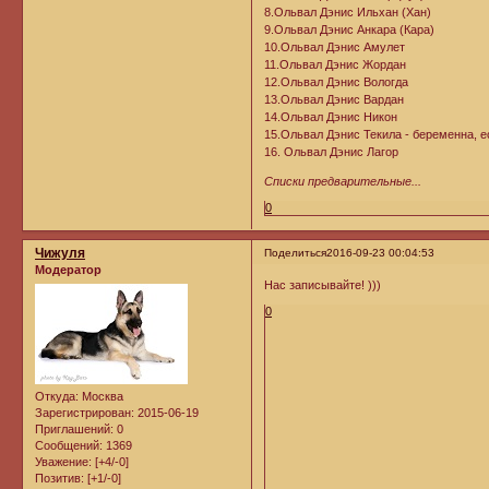
8.Ольвал Дэнис Ильхан (Хан)
9.Ольвал Дэнис Анкара (Кара)
10.Ольвал Дэнис Амулет
11.Ольвал Дэнис Жордан
12.Ольвал Дэнис Вологда
13.Ольвал Дэнис Вардан
14.Ольвал Дэнис Никон
15.Ольвал Дэнис Текила - беременна, есл
16. Ольвал Дэнис Лагор
Списки предварительные...
0
Чижуля
Поделиться
2016-09-23 00:04:53
Модератор
Нас записывайте! )))
0
Откуда:
Москва
Зарегистрирован
: 2015-06-19
Приглашений:
0
Сообщений:
1369
Уважение:
[+4/-0]
Позитив:
[+1/-0]