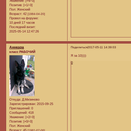
Уважение:
[+4/-0]
Позитив:
[+1/-0]
Пол:
Женский
Возраст:
42
[1984-04-20]
Провел на форуме:
10 дней 17 часов
Последний визит:
2025-05-14 12:47:26
Аннкара
Поделиться
2017-05-11 14:39:03
класс РАБОЧИЙ
Я за 10))))
0
Откуда:
Д.Мизиново
Зарегистрирован
: 2015-09-25
Приглашений:
0
Сообщений:
418
Уважение:
[+2/-0]
Позитив:
[+0/-0]
Пол:
Женский
Возраст:
45
[1981-07-06]