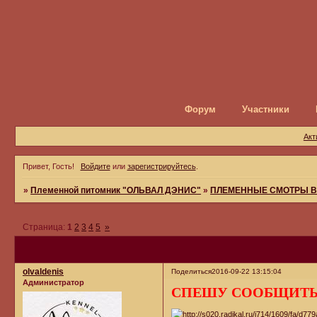
Форум
Участники
Акт
Привет, Гость!
Войдите
или
зарегистрируйтесь
.
»
Племенной питомник "ОЛЬВАЛ ДЭНИС"
»
ПЛЕМЕННЫЕ СМОТРЫ В
Страница:
1
2
3
4
5
»
olvaldenis
Поделиться
2016-09-22 13:15:04
Администратор
СПЕШУ СООБЩИТЬ!!