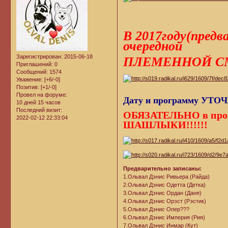
В 2017году(пре
очередной
Зарегистрирован
: 2015-06-18
ПЛЕМЕННОЙ СМ
Приглашений:
0
Сообщений:
1574
Уважение:
[+6/-0]
Позитив:
[+1/-0]
Провел на форуме:
Дату и программу УТО
10 дней 15 часов
Последний визит:
ОБЯЗАТЕЛЬНО в пр
2022-02-12 22:33:04
ШАШЛЫКИ!!!!!!
Предварительно записаны:
1.Ольвал Дэнис Ривьера (Райда)
2.Ольвал Дэнис Одетта (Детка)
3.Ольвал Дэнис Ордан (Даня)
4.Ольвал Дэнис Орэст (Рэстик)
5.Ольвал Дэнис Опер???
6.Ольвал Дэнис Империя (Рия)
7.Ольвал Дэнис Инмар (Кут)