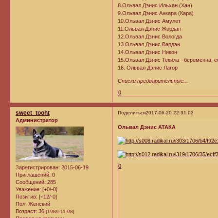
8.Ольвал Дэнис Ильхан (Хан)
9.Ольвал Дэнис Анкара (Кара)
10.Ольвал Дэнис Амулет
11.Ольвал Дэнис Жордан
12.Ольвал Дэнис Вологда
13.Ольвал Дэнис Вардан
14.Ольвал Дэнис Никон
15.Ольвал Дэнис Текила - беременна, есл
16. Ольвал Дэнис Лагор
Списки предварительные...
0
sweet_tooht
Поделиться
2017-06-20 22:31:02
Администратор
Ольвал Дэнис АТАКА
0
Зарегистрирован
: 2015-06-19
Приглашений:
0
Сообщений:
285
Уважение:
[+0/-0]
Позитив:
[+12/-0]
Пол:
Женский
Возраст:
36
[1989-11-08]