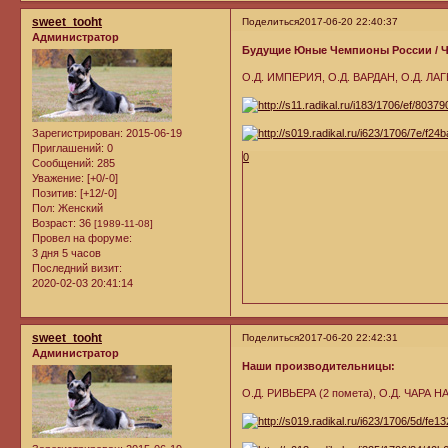
sweet_tooht
Поделиться
2017-06-20 22:40:37
Администратор
Будущие Юные Чемпионы России / Ч
О.Д. ИМПЕРИЯ, О.Д. ВАРДАН, О.Д. ЛА
Зарегистрирован
: 2015-06-19
Приглашений:
0
0
Сообщений:
285
Уважение:
[+0/-0]
Позитив:
[+12/-0]
Пол:
Женский
Возраст:
36
[1989-11-08]
Провел на форуме:
3 дня 5 часов
Последний визит:
2020-02-03 20:41:14
sweet_tooht
Поделиться
2017-06-20 22:42:31
Администратор
Наши производительницы:
О.Д. РИВЬЕРА (2 помета), О.Д. ЧАРА Н