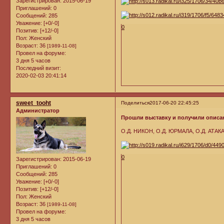
Зарегистрирован
: 2015-06-19
Приглашений:
0
Сообщений:
285
Уважение:
[+0/-0]
0
Позитив:
[+12/-0]
Пол:
Женский
Возраст:
36
[1989-11-08]
Провел на форуме:
3 дня 5 часов
Последний визит:
2020-02-03 20:41:14
sweet_tooht
Поделиться
2017-06-20 22:45:25
Администратор
Прошли выставку и получили описан
О.Д. НИКОН, О.Д. ЮРМАЛА, О.Д. АТАК
0
Зарегистрирован
: 2015-06-19
Приглашений:
0
Сообщений:
285
Уважение:
[+0/-0]
Позитив:
[+12/-0]
Пол:
Женский
Возраст:
36
[1989-11-08]
Провел на форуме:
3 дня 5 часов