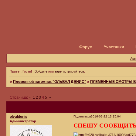
Форум
Участники
Акт
Привет, Гость!
Войдите
или
зарегистрируйтесь
.
»
Племенной питомник "ОЛЬВАЛ ДЭНИС"
»
ПЛЕМЕННЫЕ СМОТРЫ В
Страница:
«
1
2
3
4
5
»
olvaldenis
Поделиться
2016-09-22 13:15:04
Администратор
СПЕШУ СООБЩИТЬ!!