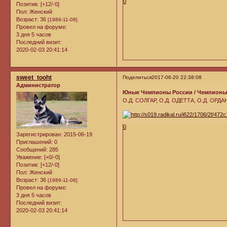
0
Позитив:
[+12/-0]
Пол:
Женский
Возраст:
36
[1989-11-08]
Провел на форуме:
3 дня 5 часов
Последний визит:
2020-02-03 20:41:14
sweet_tooht
Поделиться
2017-06-20 22:38:08
Администратор
Юные Чемпионы России / Чемпионы Р
О.Д. СОЛГАР, О.Д. ОДЕТТА, О.Д. ОРДА
0
Зарегистрирован
: 2015-06-19
Приглашений:
0
Сообщений:
285
Уважение:
[+0/-0]
Позитив:
[+12/-0]
Пол:
Женский
Возраст:
36
[1989-11-08]
Провел на форуме:
3 дня 5 часов
Последний визит:
2020-02-03 20:41:14