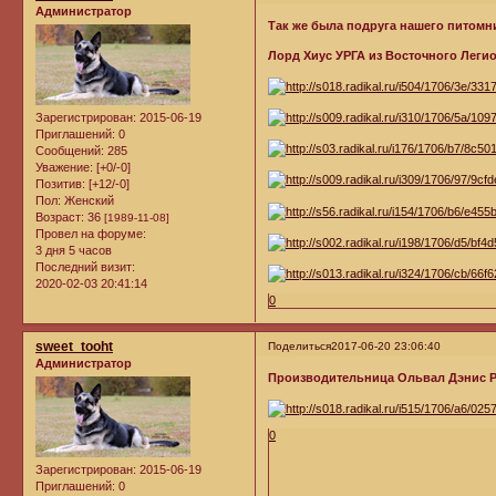
Администратор
Так же была подруга нашего питомни
Лорд Хиус УРГА из Восточного Леги
Зарегистрирован
: 2015-06-19
Приглашений:
0
Сообщений:
285
Уважение:
[+0/-0]
Позитив:
[+12/-0]
Пол:
Женский
Возраст:
36
[1989-11-08]
Провел на форуме:
3 дня 5 часов
Последний визит:
2020-02-03 20:41:14
0
sweet_tooht
Поделиться
2017-06-20 23:06:40
Администратор
Производительница Ольвал Дэнис РИ
0
Зарегистрирован
: 2015-06-19
Приглашений:
0