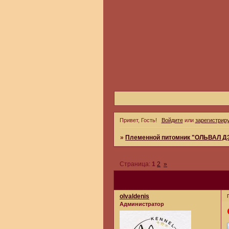
Привет, Гость!
Войдите
или
зарегистрир
»
Племенной питомник "ОЛЬВАЛ 
Страница:
1
2
»
olvaldenis
Администратор