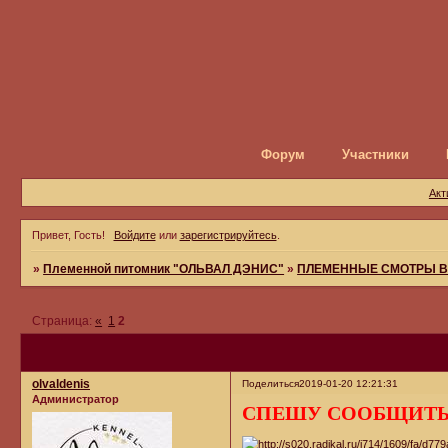
Форум
Участники
Акт
Привет, Гость!
Войдите
или
зарегистрируйтесь
.
»
Племенной питомник "ОЛЬВАЛ ДЭНИС"
»
ПЛЕМЕННЫЕ СМОТРЫ В
Страница:
«
1
2
olvaldenis
Поделиться
2019-01-20 12:21:31
Администратор
СПЕШУ СООБЩИТЬ!!