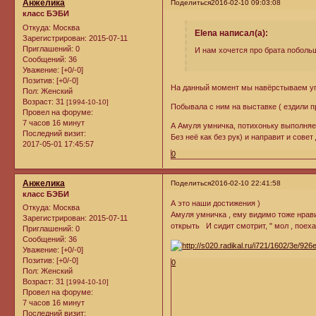
Анжелика
Поделиться
2016-02-10 09:03:08
класс БЭБИ
Откуда:
Москва
Elena написал(а):
Зарегистрирован
: 2015-07-11
Приглашений:
0
И нам хочется про брата поболь
Сообщений:
36
Уважение:
[+0/-0]
Позитив:
[+0/-0]
На данный момент мы навёрстываем упущ
Пол:
Женский
Возраст:
31
[1994-10-10]
Побывала с ним на выставке ( ездили п
Провел на форуме:
7 часов 16 минут
А Амуля умничка, потихоньку выполняе
Последний визит:
Без неё как без рук) и направит и совет
2017-05-01 17:45:57
0
Анжелика
Поделиться
2016-02-10 22:41:58
класс БЭБИ
А это наши достижения )
Откуда:
Москва
Амуля умничка , ему видимо тоже нравит
Зарегистрирован
: 2015-07-11
открыть И сидит смотрит, " мол , поехал
Приглашений:
0
Сообщений:
36
Уважение:
[+0/-0]
Позитив:
[+0/-0]
0
Пол:
Женский
Возраст:
31
[1994-10-10]
Провел на форуме:
7 часов 16 минут
Последний визит: