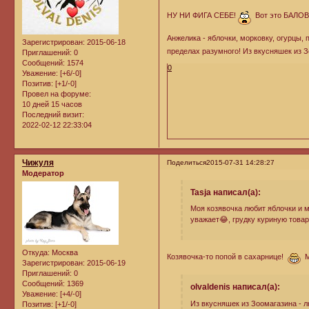
НУ НИ ФИГА СЕБЕ!
Вот это БАЛОВС
Анжелика - яблочки, морковку, огурцы,
Зарегистрирован
: 2015-06-18
пределах разумного! Из вкусняшек из 
Приглашений:
0
Сообщений:
1574
0
Уважение:
[+6/-0]
Позитив:
[+1/-0]
Провел на форуме:
10 дней 15 часов
Последний визит:
2022-02-12 22:33:04
Чижуля
Поделиться
2015-07-31 14:28:27
Модератор
Tasja написал(а):
Моя козявочка любит яблочки и мо
уважает😂, грудку куриную товар
Откуда:
Москва
Козявочка-то попой в сахарнице!
Мо
Зарегистрирован
: 2015-06-19
Приглашений:
0
Сообщений:
1369
olvaldenis написал(а):
Уважение:
[+4/-0]
Из вкусняшек из Зоомагазина - 
Позитив:
[+1/-0]