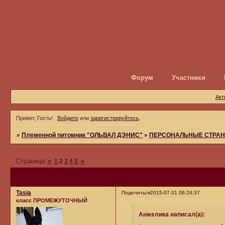
Форум
Участники
Акт
Привет, Гость!
Войдите
или
зарегистрируйтесь
.
»
Племенной питомник "ОЛЬВАЛ ДЭНИС"
»
ПЕРСОНАЛЬНЫЕ СТРАН
Страница:
«
1
2
3
4
5
»
Tasja
Поделиться
2015-07-31 06:24:37
класс ПРОМЕЖУТОЧНЫЙ
Анжелика написал(а):