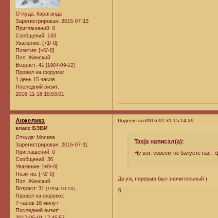
Откуда:
Караганда
Зарегистрирован
: 2015-07-13
Приглашений:
0
Сообщений:
143
Уважение:
[+1/-0]
Позитив:
[+0/-0]
Пол:
Женский
Возраст:
41
[1984-09-12]
Провел на форуме:
1 день 15 часов
Последний визит:
2016-11-18 10:53:01
Анжелика
Поделиться
2016-01-31 15:14:29
класс БЭБИ
Откуда:
Москва
Tasja написал(а):
Зарегистрирован
: 2015-07-11
Приглашений:
0
Ну вот, совсем не балуете нас , 
Сообщений:
36
Уважение:
[+0/-0]
Позитив:
[+0/-0]
Да уж, перерыв был значительный )
Пол:
Женский
Возраст:
31
[1994-10-10]
0
Провел на форуме:
7 часов 16 минут
Последний визит:
2017-05-01 17:45:57