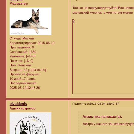
Модератор
Только не переусердствуйте! Все новое
маленький кусочек, а уже потом можно 
0
Откуда:
Москва
Зарегистрирован
: 2015-06-19
Приглашений:
0
Сообщений:
1369
Уважение:
[+4/-0]
Позитив:
[+1/-0]
Пол:
Женский
Возраст:
42
[1984-04-20]
Провел на форуме:
10 дней 17 часов
Последний визит:
2025-05-14 12:47:26
olvaldenis
Поделиться
2015-08-04 18:42:37
Администратор
Анжелика написал(а):
завтра у нашего защитника будет