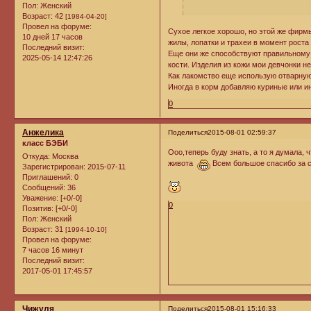
Пол:
Женский
Возраст:
42
[1984-04-20]
Провел на форуме:
Сухое легкое хорошо, но этой же фир
10 дней 17 часов
жилы, лопатки и трахеи в момент роста 
Последний визит:
Еще они же способствуют правильному ф
2025-05-14 12:47:26
кости. Изделия из кожи мои девчонки не
Как лакомство еще использую отварную
Иногда в корм добавляю куриные или и
0
Анжелика
Поделиться
2015-08-01 02:59:37
класс БЭБИ
Ооо,теперь буду знать, а то я думала,
Откуда:
Москва
живота
Всем большое спасибо за с
Зарегистрирован
: 2015-07-11
Приглашений:
0
Сообщений:
36
Уважение:
[+0/-0]
0
Позитив:
[+0/-0]
Пол:
Женский
Возраст:
31
[1994-10-10]
Провел на форуме:
7 часов 16 минут
Последний визит:
2017-05-01 17:45:57
Чижуля
Поделиться
2015-08-01 15:16:33