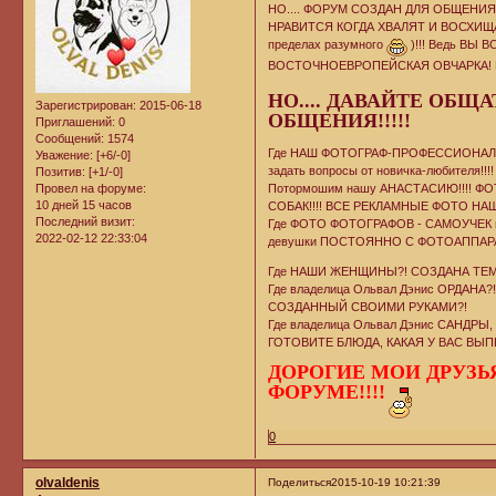
НО.... ФОРУМ СОЗДАН ДЛЯ ОБЩЕНИЯ
НРАВИТСЯ КОГДА ХВАЛЯТ И ВОСХИЩ
пределах разумного
)!!! Ведь ВЫ
ВОСТОЧНОЕВРОПЕЙСКАЯ ОВЧАРКА! И п
НО.... ДАВАЙТЕ ОБЩА
Зарегистрирован
: 2015-06-18
ОБЩЕНИЯ!!!!!
Приглашений:
0
Сообщений:
1574
Где НАШ ФОТОГРАФ-ПРОФЕССИОНАЛ - В
Уважение:
[+6/-0]
задать вопросы от новичка-любителя!!!!
Позитив:
[+1/-0]
Провел на форуме:
Потормошим нашу АНАСТАСИЮ!!!! Ф
10 дней 15 часов
СОБАК!!!! ВСЕ РЕКЛАМНЫЕ ФОТО НАШ
Последний визит:
Где ФОТО ФОТОГРАФОВ - САМОУЧЕК в
2022-02-12 22:33:04
девушки ПОСТОЯННО С ФОТОАППАРА
Где НАШИ ЖЕНЩИНЫ?! СОЗДАНА ТЕМКА
Где владелица Ольвал Дэнис ОРДАНА?
СОЗДАННЫЙ СВОИМИ РУКАМИ?!
Где владелица Ольвал Дэнис САНДРЫ
ГОТОВИТЕ БЛЮДА, КАКАЯ У ВАС ВЫПЕ
ДОРОГИЕ МОИ ДРУЗЬЯ
ФОРУМЕ!!!!
0
olvaldenis
Поделиться
2015-10-19 10:21:39