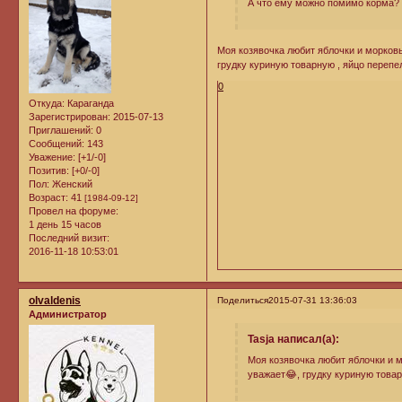
А что ему можно помимо корма? 
Моя козявочка любит яблочки и морковь,
грудку куриную товарную , яйцо перепе
0
Откуда:
Караганда
Зарегистрирован
: 2015-07-13
Приглашений:
0
Сообщений:
143
Уважение:
[+1/-0]
Позитив:
[+0/-0]
Пол:
Женский
Возраст:
41
[1984-09-12]
Провел на форуме:
1 день 15 часов
Последний визит:
2016-11-18 10:53:01
olvaldenis
Поделиться
2015-07-31 13:36:03
Администратор
Tasja написал(а):
Моя козявочка любит яблочки и мо
уважает😂, грудку куриную товар