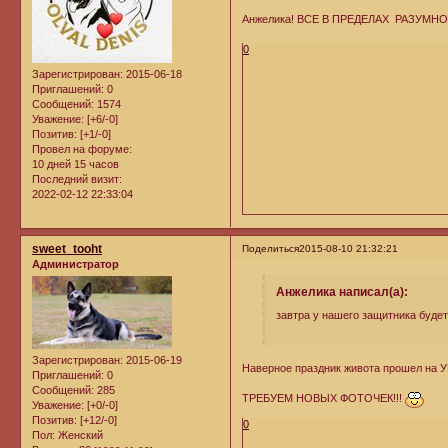
Анжелика! ВСЕ В ПРЕДЕЛАХ РАЗУМНОГ
0
Зарегистрирован
: 2015-06-18
Приглашений:
0
Сообщений:
1574
Уважение:
[+6/-0]
Позитив:
[+1/-0]
Провел на форуме:
10 дней 15 часов
Последний визит:
2022-02-12 22:33:04
sweet_tooht
Поделиться
2015-08-10 21:32:21
Администратор
Анжелика написал(а):
завтра у нашего защитника будет
Зарегистрирован
: 2015-06-19
Наверное праздник живота прошел на 
Приглашений:
0
Сообщений:
285
ТРЕБУЕМ НОВЫХ ФОТОЧЕК!!!
Уважение:
[+0/-0]
Позитив:
[+12/-0]
0
Пол:
Женский