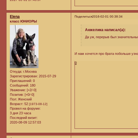
Elena
Поделиться
2016-02-01 00:38:34
класс ЮНИОРЫ
Анжелика написал(а):
Да уж, перерыв был значительны
И нам хочется про брата побольше узн
0
Откуда:
г.Москва
Зарегистрирован
: 2015-07-29
Приглашений:
0
Сообщений:
180
Уважение:
[+2/-0]
Позитив:
[+0/-0]
Пол:
Женский
Возраст:
52
[1973-08-12]
Провел на форуме:
3 дня 23 часа
Последний визит:
2020-08-09 12:57:03